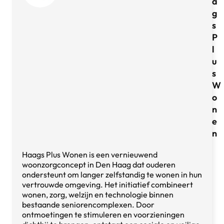
a
g
s
P
l
u
s
W
o
n
e
n
Haags Plus Wonen is een vernieuwend
woonzorgconcept in Den Haag dat ouderen
ondersteunt om langer zelfstandig te wonen in hun
vertrouwde omgeving. Het initiatief combineert
wonen, zorg, welzijn en technologie binnen
bestaande seniorencomplexen. Door
ontmoetingen te stimuleren en voorzieningen