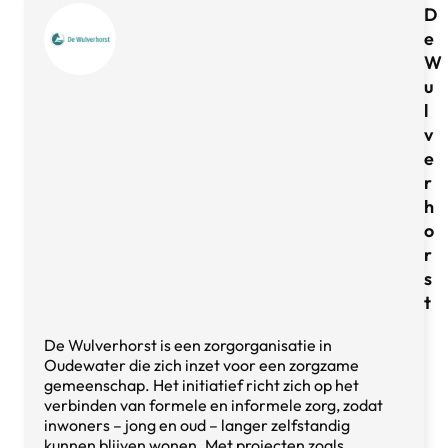
D
e
W
u
l
v
e
r
h
o
r
s
t
De Wulverhorst is een zorgorganisatie in
Oudewater die zich inzet voor een zorgzame
gemeenschap. Het initiatief richt zich op het
verbinden van formele en informele zorg, zodat
inwoners – jong en oud – langer zelfstandig
kunnen blijven wonen. Met projecten zoals