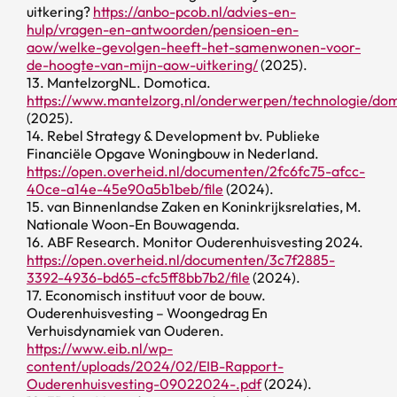
uitkering?
https://anbo-pcob.nl/advies-en-
hulp/vragen-en-antwoorden/pensioen-en-
aow/welke-gevolgen-heeft-het-samenwonen-voor-
de-hoogte-van-mijn-aow-uitkering/
(2025).
13. MantelzorgNL. Domotica.
https://www.mantelzorg.nl/onderwerpen/technologie/do
(2025).
14. Rebel Strategy & Development bv. Publieke
Financiële Opgave Woningbouw in Nederland.
https://open.overheid.nl/documenten/2fc6fc75-afcc-
40ce-a14e-45e90a5b1beb/file
(2024).
15. van Binnenlandse Zaken en Koninkrijksrelaties, M.
Nationale Woon-En Bouwagenda.
16. ABF Research. Monitor Ouderenhuisvesting 2024.
https://open.overheid.nl/documenten/3c7f2885-
3392-4936-bd65-cfc5ff8bb7b2/file
(2024).
17. Economisch instituut voor de bouw.
Ouderenhuisvesting – Woongedrag En
Verhuisdynamiek van Ouderen.
https://www.eib.nl/wp-
content/uploads/2024/02/EIB-Rapport-
Ouderenhuisvesting-09022024-.pdf
(2024).