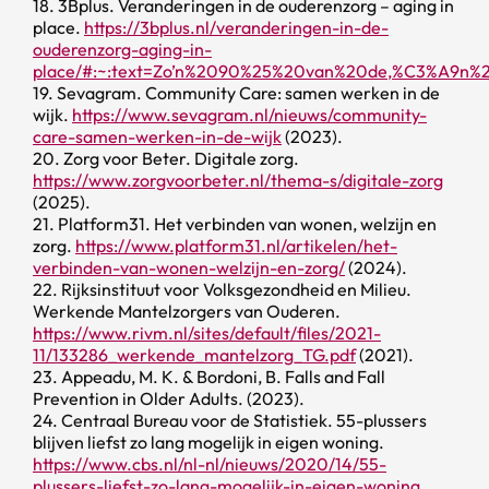
18. 3Bplus. Veranderingen in de ouderenzorg – aging in
place.
https://3bplus.nl/veranderingen-in-de-
ouderenzorg-aging-in-
place/#:~:text=Zo’n%2090%25%20van%20de,%C3%A9n%2
19. Sevagram. Community Care: samen werken in de
wijk.
https://www.sevagram.nl/nieuws/community-
care-samen-werken-in-de-wijk
(2023).
20. Zorg voor Beter. Digitale zorg.
https://www.zorgvoorbeter.nl/thema-s/digitale-zorg
(2025).
21. Platform31. Het verbinden van wonen, welzijn en
zorg.
https://www.platform31.nl/artikelen/het-
verbinden-van-wonen-welzijn-en-zorg/
(2024).
22. Rijksinstituut voor Volksgezondheid en Milieu.
Werkende Mantelzorgers van Ouderen.
https://www.rivm.nl/sites/default/files/2021-
11/133286_werkende_mantelzorg_TG.pdf
(2021).
23. Appeadu, M. K. & Bordoni, B. Falls and Fall
Prevention in Older Adults. (2023).
24. Centraal Bureau voor de Statistiek. 55-plussers
blijven liefst zo lang mogelijk in eigen woning.
https://www.cbs.nl/nl-nl/nieuws/2020/14/55-
plussers-liefst-zo-lang-mogelijk-in-eigen-woning