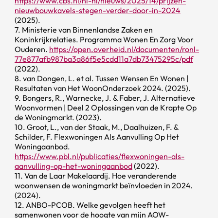
https://www.cbs.nl/nl-nl/nieuws/2025/14/prijzen-
nieuwbouwkavels-stegen-verder-door-in-2024
(2025).
7. Ministerie van Binnenlandse Zaken en
Koninkrijkrelaties. Programma Wonen En Zorg Voor
Ouderen.
https://open.overheid.nl/documenten/ronl-
77e877afb987ba3a86f5e5cdd11a7db73475295c/pdf
(2022).
8. van Dongen, L. et al. Tussen Wensen En Wonen |
Resultaten van Het WoonOnderzoek 2024. (2025).
9. Bongers, R., Warnecke, J. & Faber, J. Alternatieve
Woonvormen | Deel 2 Oplossingen van de Krapte Op
de Woningmarkt. (2023).
10. Groot, L., van der Staak, M., Daalhuizen, F. &
Schilder, F. Flexwoningen Als Aanvulling Op Het
Woningaanbod.
https://www.pbl.nl/publicaties/flexwoningen-als-
aanvulling-op-het-woningaanbod
(2022).
11. Van de Laar Makelaardij. Hoe veranderende
woonwensen de woningmarkt beïnvloeden in 2024.
(2024).
12. ANBO-PCOB. Welke gevolgen heeft het
samenwonen voor de hoogte van mijn AOW-